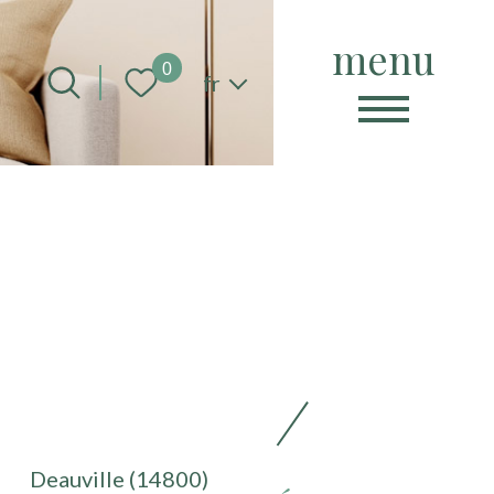
menu
Langue
0
fr
Deauville (14800)